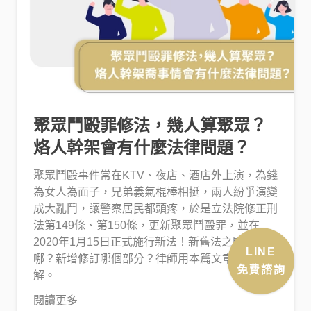
聚眾鬥毆罪修法，幾人算聚眾？
烙人幹架會有什麼法律問題？
聚眾鬥毆事件常在KTV、夜店、酒店外上演，為錢
為女人為面子，兄弟義氣棍棒相挺，兩人紛爭演變
成大亂鬥，讓警察居民都頭疼，於是立法院修正刑
法第149條、第150條，更新聚眾鬥毆罪，並在
2020年1月15日正式施行新法！新舊法之間差在
LINE
哪？新增修訂哪個部分？律師用本篇文章帶你了
免費諮詢
解。
閱讀更多