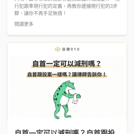
行犯跟準現行犯的定義，再教你逮捕現行犯的3步
驟，讓你不再手足無措！
閱讀更多
自首一定可以減刑嗎？自首跟投