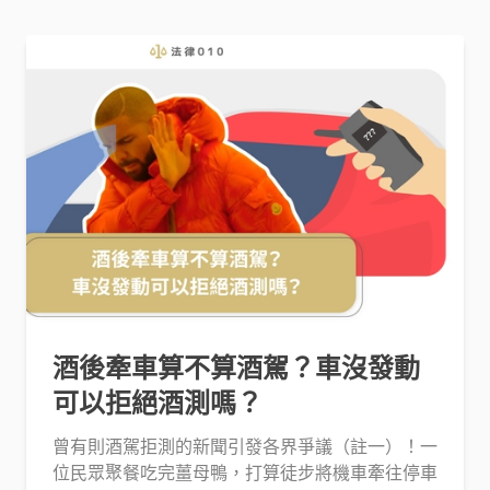
酒後牽車算不算酒駕？車沒發動
可以拒絕酒測嗎？
曾有則酒駕拒測的新聞引發各界爭議（註一）！一
位民眾聚餐吃完薑母鴨，打算徒步將機車牽往停車