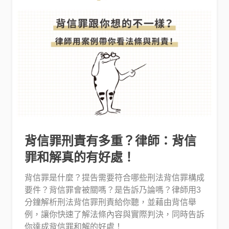
背信罪刑責有多重？律師：背信
罪和解真的有好處！
背信罪是什麼？提告需要符合哪些刑法背信罪構成
要件？背信罪會被關嗎？是告訴乃論嗎？律師用3
分鐘解析刑法背信罪刑責給你聽，並藉由背信舉
例，讓你快速了解法條內容與實際判決，同時告訴
你達成背信罪和解的好處！