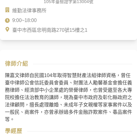
105年臺檢證字第13004號
維勤法律事務所
9:00~18:00
臺中市西區忠明南路270號15樓之1
律師介紹
陳嘉文律師自民國104年取得智慧財產法組律師資格，曾任
臺中律師公會信託委員會委員、財團法人勵馨基金會擔任義
務律師、經濟部中小企業處的榮譽律師，也曾受邀至各大專
院校擔任法治教育的講師，現為臺中市政府及彰化縣政府之
法律顧問，擅長處理離婚、未成年子女親權等家事案件以及
一般民、商案件，亦曾承辦過多件金融詐欺案件、毒品案件
等。
學經歷