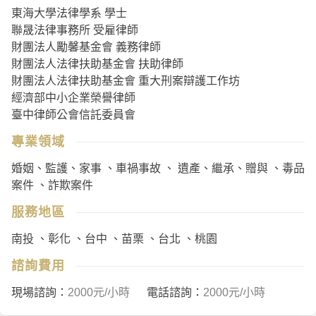
東海大學法律學系 學士
聯晟法律事務所 受雇律師
財團法人勵馨基金會 義務律師
財團法人法律扶助基金會 扶助律師
財團法人法律扶助基金會 重大刑案辯護工作坊
經濟部中小企業榮譽律師
臺中律師公會信託委員會
專業領域
婚姻、監護、家事
、
車禍事故
、
遺產、繼承、贈與
、
毒品
案件
、
詐欺案件
服務地區
南投
、
彰化
、
台中
、
苗栗
、
台北
、
桃園
諮詢費用
現場諮詢：
2000
元/小時
電話諮詢：
2000
元/小時