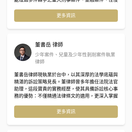
害、兒童及少年性剝削防制條例等案件，後於民國
108年考取中華人民共和國國家統一法律職業資格
更多資訊
考試及格，有多年之辦案經驗。
董書岳
律師
少年案件、兒童及少年性剝削案件執業
律師
董書岳律師現執業於台中，以其深厚的法學底蘊與
精湛的訴訟策略見長。董律師曾多年擔任法院法官
助理，這段寶貴的實務經歷，使其具備訴訟核心事
務的優勢：不僅精通法律條文的適用，更深入掌握
法院內部的審判思維、案件評議邏輯以及證據取捨
的關鍵標準。 轉任律師後，董律師專注於各類複
更多資訊
雜訴訟事務。憑藉著「從院方視角出發」的獨特洞
察力，他能精確預判案件策略，並在書狀撰擬與法
庭辯論中，直擊爭點核心，為當事人爭取最大權