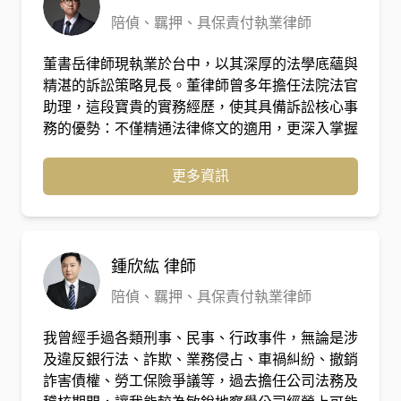
陪偵、羈押、具保責付執業律師
董書岳律師現執業於台中，以其深厚的法學底蘊與
精湛的訴訟策略見長。董律師曾多年擔任法院法官
助理，這段寶貴的實務經歷，使其具備訴訟核心事
務的優勢：不僅精通法律條文的適用，更深入掌握
法院內部的審判思維、案件評議邏輯以及證據取捨
的關鍵標準。 轉任律師後，董律師專注於各類複
更多資訊
雜訴訟事務。憑藉著「從院方視角出發」的獨特洞
察力，他能精確預判案件策略，並在書狀撰擬與法
庭辯論中，直擊爭點核心，為當事人爭取最大權
益。
鍾欣紘
律師
陪偵、羈押、具保責付執業律師
我曾經手過各類刑事、民事、行政事件，無論是涉
及違反銀行法、詐欺、業務侵占、車禍糾紛、撤銷
詐害債權、勞工保險爭議等，過去擔任公司法務及