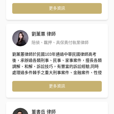
官期間，辦理一般刑事、金融專庭審判業務。
更多資訊
劉薰蕙
律師
陪偵、羈押、具保責付執業律師
劉薰蕙律師於民國103年通過中華民國律師高考
後，承辦過各類刑事、民事、家事案件，擅長各類
調解、和解、訴訟技巧，有豐富的訴訟經驗,同時
處理過多件棘手之重大刑事案件、金融案件、性侵
害、兒童及少年性剝削防制條例等案件，後於民國
108年考取中華人民共和國國家統一法律職業資格
更多資訊
考試及格，有多年之辦案經驗。
董書岳
律師