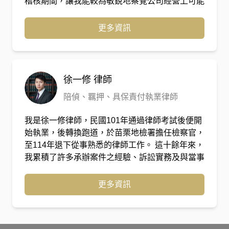
稽核期間，讓我能較為敏銳地察覺公司經營上可能
碰觸到的各類風險，也因為豐富的演講經驗，讓我
能夠更快速的掌握每位客戶的需求，更加細心與耐
更多資訊
心處理每位客戶付託之疑難及問題，直接切入問題
的核心，以爭取客戶的最佳利益。
徐一修
律師
陪偵、羈押、具保責付執業律師
我是徐一修律師，民國101年通過律師考試後便開
始執業，後轉換跑道，於苗栗地檢署擔任檢察官，
至114年退下從事熟悉的律師工作。 這十餘年來，
我累積了許多承辦案件之經驗、訴訟實務及與當事
人相處之道，希望能帶給當事人們最細緻的法律服
務。
更多資訊