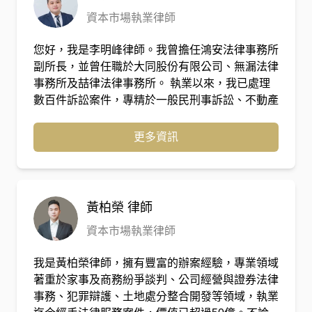
(Formosa1)董事長秘書，對於公司營運、決策、
資本市場執業律師
風險管控具有相當之經驗。 陳璽仲律師專精於商
務、智慧財產、財務稅務領域之案件，近年亦辦理
您好，我是李明峰律師。我曾擔任鴻安法律事務所
百件以上之家事案件，並承辦過數件高資產客戶之
副所長，並曾任職於大同股份有限公司、無漏法律
家事案件，更多次在喆律法律事務所台中所的
事務所及喆律法律事務所。 執業以來，我已處理
Google Maps評論中獲得當事人之高度評價，具足
數百件訴訟案件，專精於一般民刑事訴訟、不動產
夠經驗為當事人提供專業且值得信賴的法律服務。
爭議、檢警陪同偵訊、強制執行程序、勞資爭議及
工程糾紛等案件。 曾擔任國營企業千萬級工程訴
更多資訊
訟及大型度假村土地開發案件的委任律師，均為客
戶翻轉一審原本不利的結果，更成功協助知名基金
會追回千萬餘元的不當利得，甚而為當事人取得最
高法院及最高行政法院的數個勝訴判決。迄今為
黃柏榮
律師
止，已為客戶爭取及維護超過一億元的權益，是值
資本市場執業律師
得您信賴的法律及訴訟專家 除訴訟業務外，我也
提供合約審閱撰擬、存證信函、律師函製作、商務
我是黃柏榮律師，擁有豐富的辦案經驗，專業領域
談判陪同及法律顧問等服務，致力於降低爭議發生
著重於家事及商務紛爭談判、公司經營與證券法律
的機率，並協助在訴訟前以更圓滿的方式解決糾
事務、犯罪辯護、土地處分整合開發等領域，執業
紛。