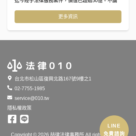
迄今經手法律服務案件，價值已超過50億。不論
什麼案件，我們都以高品質的方式服務，如果您的
問題尚未發生爭議，歡迎讓我們為您預防爭端。
更多資訊
台北市松山區復興北路167號9樓之1
02-7755-1985
service@010.tw
隱私權政策
LINE
Copyright ©
2026
喆律法律事務所 All rights reserved.