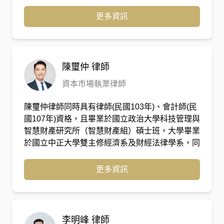
法院內部的審判思維、案件評議邏輯以及證據取捨
的關鍵標準。 轉任律師後，董律師專注於各類複
更多資訊
雜訴訟事務。憑藉著「從院方視角出發」的獨特洞
察力，他能精確預判案件策略，並在書狀撰擬與法
庭辯論中，直擊爭點核心，為當事人爭取最大權
益。
陳璽仲
律師
資本市場執業律師
陳璽仲律師同時具有律師(民國103年)、會計師(民
國107年)資格，且畢業於國立政治大學科技管理與
智慧財產研究所（智慧財產組）碩士班，大學畢業
於國立中正大學雙主修經濟系及財經法律學系，同
時具有法律、管理、稅務會計之背景。曾經在協合
國際法律事務所就職，主要從事資本市場之相關案
更多資訊
件，包含IPO、併購、資本投資、財務稅務等案
件。另曾於上緯國際投資控股股份有限公司(3708)
擔任法務顧問，包含從事契約審閱以及協助公司專
案的推動；亦曾擔任海洋風力發電公司
李明峰
律師