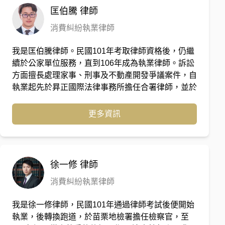
匡伯騰
律師
消費糾紛執業律師
我是匡伯騰律師。民國101年考取律師資格後，仍繼
續於公家單位服務，直到106年成為執業律師。訴訟
方面擅長處理家事、刑事及不動產開發爭議案件，自
執業起先於昪正國際法律事務所擔任合署律師，並於
110年自行開立匡正國際法律事務所，與建築顧問及
室內設計師合作，另外增加不動產爭議或修繕爭議服
更多資訊
務，同時並擔任數家建設公司、營造廠、建築師事務
所及自主更新會之法律顧問，為客戶處理各類訴訟或
非訟之法律問題。
徐一修
律師
消費糾紛執業律師
我是徐一修律師，民國101年通過律師考試後便開始
執業，後轉換跑道，於苗栗地檢署擔任檢察官，至