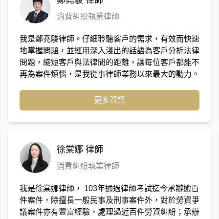
鄭堯駿
律師
消費糾紛執業律師
我是鄭堯駿律師。仔細聆聽客戶的需求，有效而快速
地掌握問題，並運用深入淺出的話語為客戶分析法律
問題，縮短客戶與法律間的距離，讓每位客戶都能不
再為案件煩惱，是我從事律師業務以來最大的動力。
讓每個案件不單只是追求勝訴判決，而是能站在當事
人的角度，釜底抽薪地解決問題，這是我所秉持的理
更多資訊
念。
徐棠娜
律師
消費糾紛執業律師
我是徐棠娜律師， 103年通過律師考試迄今承辦逾百
件案件，除擅長一般民事及刑事案件外，對於勞資爭
議案件亦有豐富經驗，處理過近百件勞資糾紛；承辦