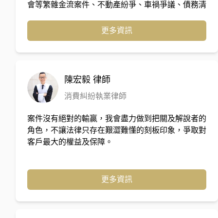
會等繁雜金流案件、不動產紛爭、車禍爭議、債務清
體專訪與時事評論：《工商時報》獨家專訪（主打彈
理、債務催收或婚姻、子女親權、遺產等家事爭執，
性法律服務與民生案件）、TVBS 新聞台（重大車禍
皆耐心傾聽當事人所述、提供其言簡意賅之建議，案
更多資訊
與社會案件刑責剖析）。 知名節目合作律師：LINE
件進行時，不厭其煩與當事人商討案情、抽絲剝繭整
TODAY《視在哈Law》、中國信託銀行《你理財理
理研究有利之主張，並以同理心給予當事人溫暖安定
你》防詐與傳承講座、公視《一字千金 – 筆武大
之力量。
匯》。
陳宏毅
律師
消費糾紛執業律師
案件沒有絕對的輸贏，我會盡力做到把關及解說者的
角色，不讓法律只存在艱澀難懂的刻板印象，爭取對
客戶最大的權益及保障。
更多資訊