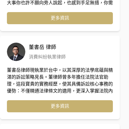
大事你也許不願向旁人說起，也感到手足無措，你需
要的是一位能以理以情陪你走過這場風雨的律師，因
為這件大事不應該由你一人獨自面對。
更多資訊
董書岳
律師
消費糾紛執業律師
董書岳律師現執業於台中，以其深厚的法學底蘊與精
湛的訴訟策略見長。董律師曾多年擔任法院法官助
理，這段寶貴的實務經歷，使其具備訴訟核心事務的
優勢：不僅精通法律條文的適用，更深入掌握法院內
部的審判思維、案件評議邏輯以及證據取捨的關鍵標
準。 轉任律師後，董律師專注於各類複雜訴訟事
更多資訊
務。憑藉著「從院方視角出發」的獨特洞察力，他能
精確預判案件策略，並在書狀撰擬與法庭辯論中，直
擊爭點核心，為當事人爭取最大權益。