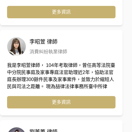
辦理一般刑事、金融專庭審判業務。
更多資訊
李昭萱
律師
消費糾紛執業律師
我是李昭萱律師， 104年考取律師，曾任高等法院臺
中分院民事庭及家事專庭法官助理近2年，協助法官
庭長辦理300餘件民事及家事案件，並致力於縮短人
民與司法之距離。 現為喆律法律事務所臺中所律
師，專職處理家事案件、債務催收及非訟案件等，迄
今已協助300多位客戶爭取法律權益。
更多資訊