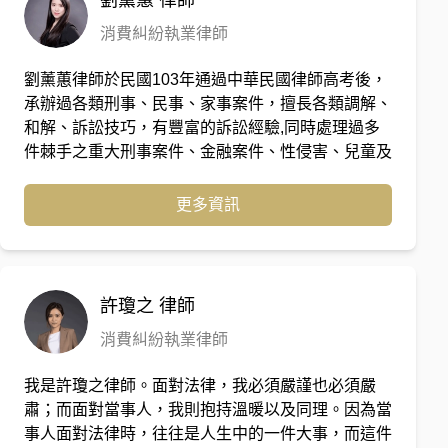
劉薰蕙
律師
消費糾紛執業律師
劉薰蕙律師於民國103年通過中華民國律師高考後，
承辦過各類刑事、民事、家事案件，擅長各類調解、
和解、訴訟技巧，有豐富的訴訟經驗,同時處理過多
件棘手之重大刑事案件、金融案件、性侵害、兒童及
少年性剝削防制條例等案件，後於民國108年考取中
華人民共和國國家統一法律職業資格考試及格，有多
更多資訊
年之辦案經驗。
許瓊之
律師
消費糾紛執業律師
我是許瓊之律師。面對法律，我必須嚴謹也必須嚴
肅；而面對當事人，我則抱持溫暖以及同理。因為當
事人面對法律時，往往是人生中的一件大事，而這件