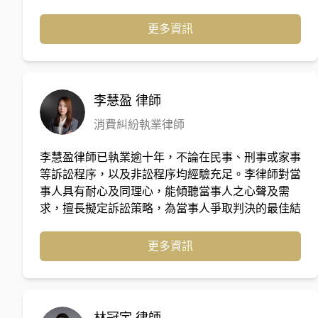
訴訟方面擅長處理家事及繼承案件，自2018年獨立
創設喆律法律事務所迄今，以處理超過500件上述類
更多資訊
型案件，成功協助當事人爭取法律上應有的權益及保
障。
李慧盈
律師
消費糾紛執業律師
李慧盈律師已執業逾十年，不論在民事、刑事或家事
等訴訟程序，以及非訟程序均經驗充足。李律師對當
事人具有耐心及同理心，能傾聽當事人之心聲及需
求，擅長擬定訴訟策略，為當事人爭取判決的最佳結
果，或是與對造洽談和解，使當事人遭訟累之風險降
低，以解決當事人之紛爭。
更多資訊