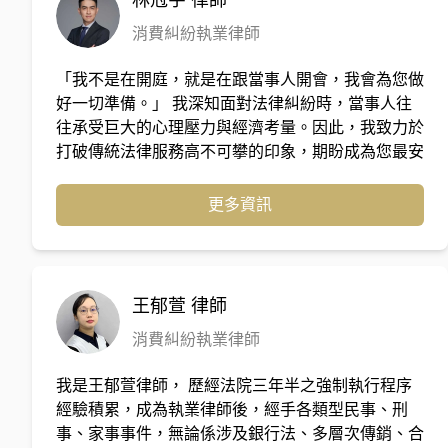
林冠宇
律師
消費糾紛執業律師
「我不是在開庭，就是在跟當事人開會，我會為您做
好一切準備。」 我深知面對法律糾紛時，當事人往
往承受巨大的心理壓力與經濟考量。因此，我致力於
打破傳統法律服務高不可攀的印象，期盼成為您最安
心的後盾：「法律應該保護懂法律的人，更應該保護
願意尋求幫助的人。」 ⚖️ 核心專業與服務優勢 深耕
更多資訊
民生案件與跨領域整合：專注處理與生活息息相關的
車禍事故、消費糾紛、債務處理及家事婚姻案件。我
們具備跨領域的專業能力與視野，能全面評估案件風
險。 彈性化法律方案：提供訴狀代撰、階段性委任
王郁萱
律師
等多元選擇，確保在您的預算範圍內，為您爭取到最
消費糾紛執業律師
有利的結果。 白話法律推廣：創立擁有逾 7 萬名粉
絲的自媒體品牌「法律易開冠」，用最淺顯易懂的方
我是王郁萱律師， 歷經法院三年半之強制執行程序
式，為大眾解答生活中的法律疑難雜症。 📰 媒體報
經驗積累，成為執業律師後，經手各類型民事、刑
導與公開見證 除了法庭實戰，我也經常受邀參與各
事、家事事件，無論係涉及銀行法、多層次傳銷、合
大媒體專訪與節目，提供客觀專業的法律解析： 媒