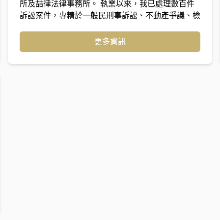
所及喆律法律事務所。 執業以來，我已處理數百件
訴訟案件，專精於一般民刑事訴訟、不動產爭議、檢
警陪同偵訊、強制執行程序、勞資爭議及工程糾紛等
案件。 曾擔任國營企業千萬級工程訴訟及大型度假
更多資訊
村土地開發案件的委任律師，均為客戶翻轉一審原本
不利的結果，更成功協助知名基金會追回千萬餘元的
不當利得，甚而為當事人取得最高法院及最高行政法
院的數個勝訴判決。迄今為止，已為客戶爭取及維護
超過一億元的權益，是值得您信賴的法律及訴訟專家
除訴訟業務外，我也提供合約審閱撰擬、存證信函、
律師函製作、商務談判陪同及法律顧問等服務，致力
於降低爭議發生的機率，並協助在訴訟前以更圓滿的
方式解決糾紛。