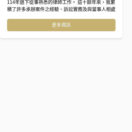
114年退下從事熟悉的律師工作。 這十餘年來，我累
積了許多承辦案件之經驗、訴訟實務及與當事人相處
之道，希望能帶給當事人們最細緻的法律服務。
更多資訊