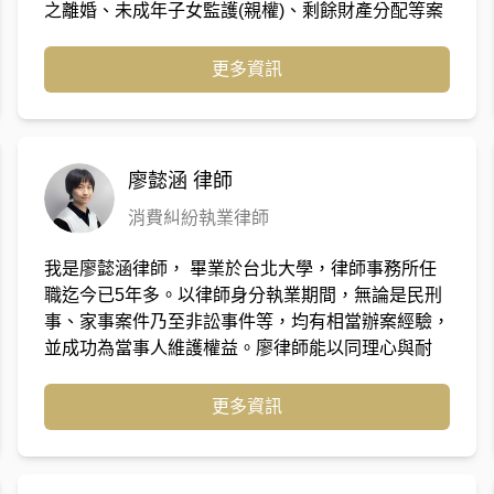
之離婚、未成年子女監護(親權)、剩餘財產分配等案
件亦成功協助多位客戶脫離不愉快之婚姻、取得單獨
監護權，並曾協助客戶獲判千萬剩餘財產，熟悉訴訟
更多資訊
及非訟案件、審閱合約之辦理流程及技巧。
廖懿涵
律師
消費糾紛執業律師
我是廖懿涵律師， 畢業於台北大學，律師事務所任
職迄今已5年多。以律師身分執業期間，無論是民刑
事、家事案件乃至非訟事件等，均有相當辦案經驗，
並成功為當事人維護權益。廖律師能以同理心與耐
心，專注傾聽當事人問題，深入理解當事人面對案件
之內容、煩惱與糾結，再以法律專業提出相應建言，
更多資訊
以期與當事人共解難題。