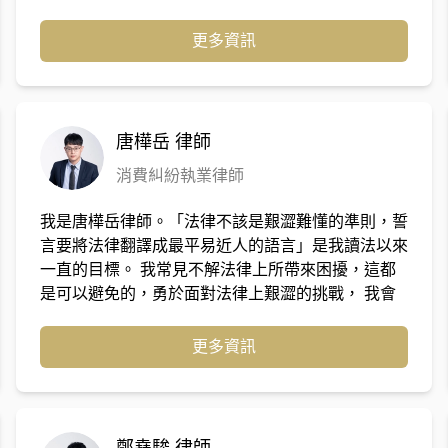
證券交易、貪污、商業會計、銀行法、醫療糾紛、公
職人員選舉罷免法、廢棄物清理法等相關案件等案
更多資訊
件。108年任職於喆律法律事務所後，主要承辦離
婚、子女親權、夫妻剩餘財產等家事案件。承辦案件
過程中，透過與當事人討論，一起抽絲剝繭釐清案
情，並協助當事人了解法律上的權利，也陪同當事人
唐樺岳
律師
面對訴訟過程中的不安。
消費糾紛執業律師
我是唐樺岳律師。「法律不該是艱澀難懂的準則，誓
言要將法律翻譯成最平易近人的語言」是我讀法以來
一直的目標。 我常見不解法律上所帶來困擾，這都
是可以避免的，勇於面對法律上艱澀的挑戰， 我會
為您與法律之間的鴻溝架一座堅固的橋梁。
更多資訊