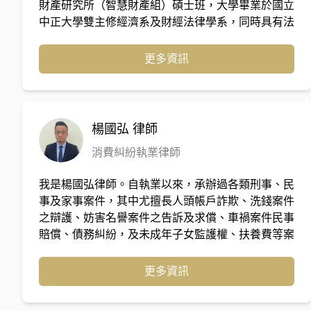
財產研究所（智慧財產組）碩士班，大學畢業於國立
中正大學雙主修經濟系及財經法律學系，同時具有法
律、管理、稅務會計之背景。曾經在協合國際法律事
務所就職，主要從事資本市場之相關案件，包含
更多資訊
IPO、併購、資本投資、財務稅務等案件。另曾於上
緯國際投資控股股份有限公司(3708)擔任法務顧問，
包含從事契約審閱以及協助公司專案的推動；亦曾擔
任海洋風力發電公司(Formosa1)董事長秘書，對於
楊國弘
律師
公司營運、決策、風險管控具有相當之經驗。 陳璽
消費糾紛執業律師
仲律師專精於商務、智慧財產、財務稅務領域之案
件，近年亦辦理百件以上之家事案件，並承辦過數件
我是楊國弘律師。自執業以來，承辦過各類刑事、民
高資產客戶之家事案件，更多次在喆律法律事務所台
事及家事案件，其中尤擅長人頭帳戶詐欺、洗錢案件
中所的Google Maps評論中獲得當事人之高度評價，
之辯護、妨害名譽案件之告訴及求償、車禍案件民事
具足夠經驗為當事人提供專業且值得信賴的法律服
賠償、債務糾紛，及未成年子女監護權、扶養費等案
務。
件。執業至今，始終秉持著將心比心地傾聽當事人的
心聲，方能設身處地為當事人謀求最佳權益的理念，
更多資訊
提供每位當事人適宜的訴訟策略，以期能夠即時協助
面臨法律問題而感徬徨的當事人捍衛權利、解決紛