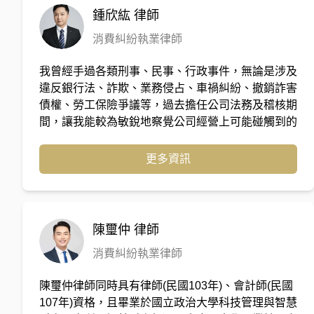
鍾欣紘
律師
消費糾紛執業律師
我曾經手過各類刑事、民事、行政事件，無論是涉及
違反銀行法、詐欺、業務侵占、車禍糾紛、撤銷詐害
債權、勞工保險爭議等，過去擔任公司法務及稽核期
間，讓我能較為敏銳地察覺公司經營上可能碰觸到的
各類風險，也因為豐富的演講經驗，讓我能夠更快速
的掌握每位客戶的需求，更加細心與耐心處理每位客
更多資訊
戶付託之疑難及問題，直接切入問題的核心，以爭取
客戶的最佳利益。
陳璽仲
律師
消費糾紛執業律師
陳璽仲律師同時具有律師(民國103年)、會計師(民國
107年)資格，且畢業於國立政治大學科技管理與智慧