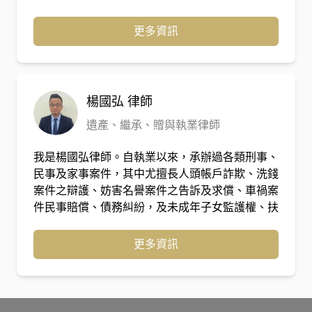
什麼案件，我們都以高品質的方式服務，如果您的
問題尚未發生爭議，歡迎讓我們為您預防爭端。
更多資訊
楊國弘
律師
遺產、繼承、贈與執業律師
我是楊國弘律師。自執業以來，承辦過各類刑事、
民事及家事案件，其中尤擅長人頭帳戶詐欺、洗錢
案件之辯護、妨害名譽案件之告訴及求償、車禍案
件民事賠償、債務糾紛，及未成年子女監護權、扶
養費等案件。執業至今，始終秉持著將心比心地傾
聽當事人的心聲，方能設身處地為當事人謀求最佳
更多資訊
權益的理念，提供每位當事人適宜的訴訟策略，以
期能夠即時協助面臨法律問題而感徬徨的當事人捍
衛權利、解決紛爭。