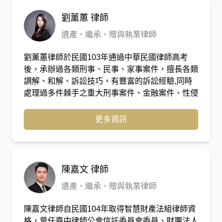
理你》防詐與傳承講座、公視《一字千金 – 筆武
大匯》。
劉薰蕙
律師
遺產、繼承、贈與執業律師
劉薰蕙律師於民國103年通過中華民國律師高考
後，承辦過各類刑事、民事、家事案件，擅長各類
調解、和解、訴訟技巧，有豐富的訴訟經驗,同時
處理過多件棘手之重大刑事案件、金融案件、性侵
害、兒童及少年性剝削防制條例等案件，後於民國
108年考取中華人民共和國國家統一法律職業資格
更多資訊
考試及格，有多年之辦案經驗。
陳嘉文
律師
遺產、繼承、贈與執業律師
陳嘉文律師自民國104年取得智慧財產法組律師資
格，曾任臺中律師公會信託委員會委員、財團法人