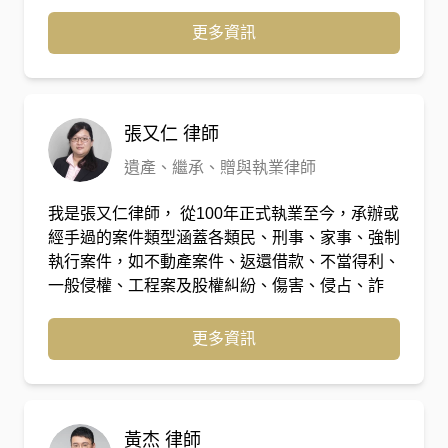
關爭議。 訴訟方面擅長處理家事及繼承案件，自
2018年獨立創設喆律法律事務所迄今，以處理超
更多資訊
過500件上述類型案件，成功協助當事人爭取法律
上應有的權益及保障。
張又仁
律師
遺產、繼承、贈與執業律師
我是張又仁律師， 從100年正式執業至今，承辦或
經手過的案件類型涵蓋各類民、刑事、家事、強制
執行案件，如不動產案件、返還借款、不當得利、
一般侵權、工程案及股權糾紛、傷害、侵占、詐
欺、背信、證券交易、貪污、商業會計、銀行法、
醫療糾紛、公職人員選舉罷免法、廢棄物清理法等
更多資訊
相關案件等案件。108年任職於喆律法律事務所
後，主要承辦離婚、子女親權、夫妻剩餘財產等家
事案件。承辦案件過程中，透過與當事人討論，一
起抽絲剝繭釐清案情，並協助當事人了解法律上的
黃杰
律師