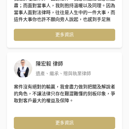
肅；而面對當事人，我則抱持溫暖以及同理。因為
當事人面對法律時，往往是人生中的一件大事，而
這件大事你也許不願向旁人說起，也感到手足無
措，你需要的是一位能以理以情陪你走過這場風雨
的律師，因為這件大事不應該由你一人獨自面對。
更多資訊
陳宏毅
律師
遺產、繼承、贈與執業律師
案件沒有絕對的輸贏，我會盡力做到把關及解說者
的角色，不讓法律只存在艱澀難懂的刻板印象，爭
取對客戶最大的權益及保障。
更多資訊