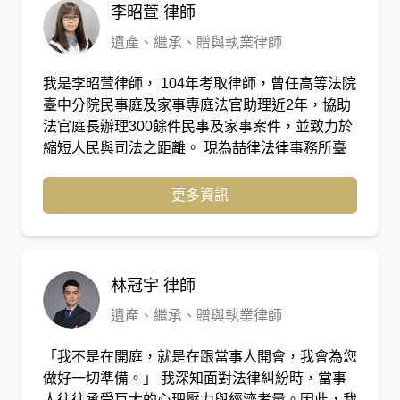
李昭萱
律師
遺產、繼承、贈與執業律師
我是李昭萱律師， 104年考取律師，曾任高等法院
臺中分院民事庭及家事專庭法官助理近2年，協助
法官庭長辦理300餘件民事及家事案件，並致力於
縮短人民與司法之距離。 現為喆律法律事務所臺
中所律師，專職處理家事案件、債務催收及非訟案
件等，迄今已協助300多位客戶爭取法律權益。
更多資訊
林冠宇
律師
遺產、繼承、贈與執業律師
「我不是在開庭，就是在跟當事人開會，我會為您
做好一切準備。」 我深知面對法律糾紛時，當事
人往往承受巨大的心理壓力與經濟考量。因此，我