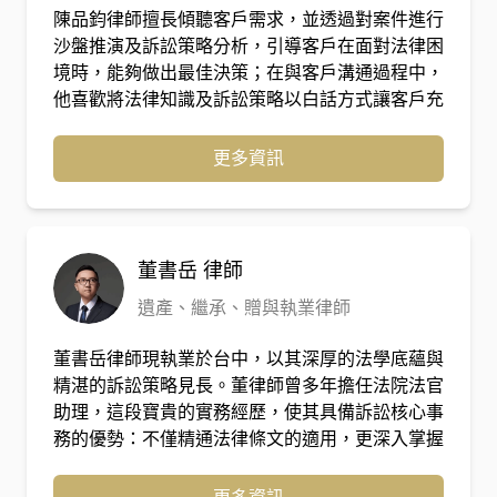
陳品鈞律師擅長傾聽客戶需求，並透過對案件進行
沙盤推演及訴訟策略分析，引導客戶在面對法律困
境時，能夠做出最佳決策；在與客戶溝通過程中，
他喜歡將法律知識及訴訟策略以白話方式讓客戶充
分瞭解，因為當客戶越進入狀況，案件越能往最好
方向發展。在不動產糾紛、商業糾紛、勞資爭議、
更多資訊
政府採購等領域，有多年實務經驗。
董書岳
律師
遺產、繼承、贈與執業律師
董書岳律師現執業於台中，以其深厚的法學底蘊與
精湛的訴訟策略見長。董律師曾多年擔任法院法官
助理，這段寶貴的實務經歷，使其具備訴訟核心事
務的優勢：不僅精通法律條文的適用，更深入掌握
法院內部的審判思維、案件評議邏輯以及證據取捨
的關鍵標準。 轉任律師後，董律師專注於各類複