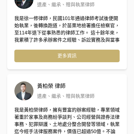
遺產、繼承、贈與執業律師
風險管控具有相當之經驗。 陳璽仲律師專精於商
務、智慧財產、財務稅務領域之案件，近年亦辦理
我是徐一修律師，民國101年通過律師考試後便開
百件以上之家事案件，並承辦過數件高資產客戶之
始執業，後轉換跑道，於苗栗地檢署擔任檢察官，
家事案件，更多次在喆律法律事務所台中所的
至114年退下從事熟悉的律師工作。 這十餘年來，
Google Maps評論中獲得當事人之高度評價，具足
我累積了許多承辦案件之經驗、訴訟實務及與當事
夠經驗為當事人提供專業且值得信賴的法律服務。
人相處之道，希望能帶給當事人們最細緻的法律服
務。
更多資訊
黃柏榮
律師
遺產、繼承、贈與執業律師
我是黃柏榮律師，擁有豐富的辦案經驗，專業領域
著重於家事及商務紛爭談判、公司經營與證券法律
事務、犯罪辯護、土地處分整合開發等領域，執業
迄今經手法律服務案件，價值已超過50億。不論