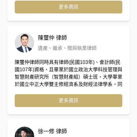
建築顧問及室內設計師合作，另外增加不動產爭議
更多資訊
或修繕爭議服務，同時並擔任數家建設公司、營造
廠、建築師事務所及自主更新會之法律顧問，為客
戶處理各類訴訟或非訟之法律問題。
陳璽仲
律師
遺產、繼承、贈與執業律師
陳璽仲律師同時具有律師(民國103年)、會計師(民
國107年)資格，且畢業於國立政治大學科技管理與
智慧財產研究所（智慧財產組）碩士班，大學畢業
於國立中正大學雙主修經濟系及財經法律學系，同
時具有法律、管理、稅務會計之背景。曾經在協合
國際法律事務所就職，主要從事資本市場之相關案
更多資訊
件，包含IPO、併購、資本投資、財務稅務等案
件。另曾於上緯國際投資控股股份有限公司(3708)
擔任法務顧問，包含從事契約審閱以及協助公司專
案的推動；亦曾擔任海洋風力發電公司
徐一修
律師
(Formosa1)董事長秘書，對於公司營運、決策、