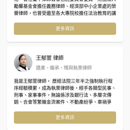
勵馨基金會擔任義務律師、經濟部中小企業處的榮
譽律師，也曾受邀至各大專院校擔任法治教育的講
師，現為臺中市政府及彰化縣政府之法律顧問，擅
長處理離婚、未成年子女親權等家事案件以及一般
更多資訊
民、商案件，亦曾承辦過多件金融詐欺案件、毒品
案件等。
王郁萱
律師
遺產、繼承、贈與執業律師
我是王郁萱律師， 歷經法院三年半之強制執行程
序經驗積累，成為執業律師後，經手各類型民事、
刑事、家事事件，無論係涉及銀行法、多層次傳
銷、合會等繁雜金流案件、不動產紛爭、車禍爭
議、債務清理、債務催收或婚姻、子女親權、遺產
等家事爭執，皆耐心傾聽當事人所述、提供其言簡
更多資訊
意賅之建議，案件進行時，不厭其煩與當事人商討
案情、抽絲剝繭整理研究有利之主張，並以同理心