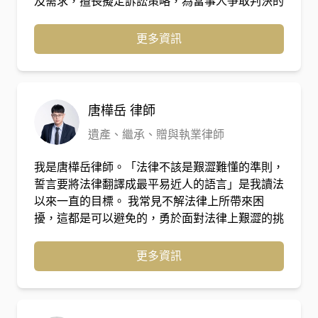
及需求，擅長擬定訴訟策略，為當事人爭取判決的
最佳結果，或是與對造洽談和解，使當事人遭訟累
之風險降低，以解決當事人之紛爭。
更多資訊
唐樺岳
律師
遺產、繼承、贈與執業律師
我是唐樺岳律師。「法律不該是艱澀難懂的準則，
誓言要將法律翻譯成最平易近人的語言」是我讀法
以來一直的目標。 我常見不解法律上所帶來困
擾，這都是可以避免的，勇於面對法律上艱澀的挑
戰， 我會為您與法律之間的鴻溝架一座堅固的橋
梁。
更多資訊