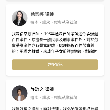
給予當事人溫暖安定之力量。
徐棠娜
律師
遺產、繼承、贈與執業律師
我是徐棠娜律師， 103年通過律師考試迄今承辦逾
百件案件，除擅長一般民事及刑事案件外，對於勞
資爭議案件亦有豐富經驗，處理過近百件勞資糾
紛；承辦之離婚、未成年子女監護(親權)、剩餘財
產分配等案件亦成功協助多位客戶脫離不愉快之婚
姻、取得單獨監護權，並曾協助客戶獲判千萬剩餘
更多資訊
財產，熟悉訴訟及非訟案件、審閱合約之辦理流程
及技巧。
許瓊之
律師
遺產、繼承、贈與執業律師
我是許瓊之律師。面對法律，我必須嚴謹也必須嚴