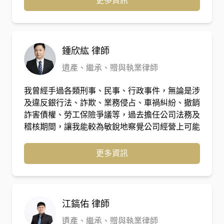
更多資訊
雜訴訟事務。憑藉著「從院方視角出發」的獨特洞
察力，他能精確預判案件策略，並在書狀撰擬與法
庭辯論中，直擊爭點核心，為當事人爭取最大權
益。
鍾欣紘
律師
遺產、繼承、贈與執業律師
我曾經手過各類刑事、民事、行政事件，無論是涉
及違反銀行法、詐欺、業務侵占、車禍糾紛、撤銷
詐害債權、勞工保險爭議等，過去擔任公司法務及
稽核期間，讓我能較為敏銳地察覺公司經營上可能
碰觸到的各類風險，也因為豐富的演講經驗，讓我
能夠更快速的掌握每位客戶的需求，更加細心與耐
更多資訊
心處理每位客戶付託之疑難及問題，直接切入問題
的核心，以爭取客戶的最佳利益。
江鎬佑
律師
遺產、繼承、贈與執業律師