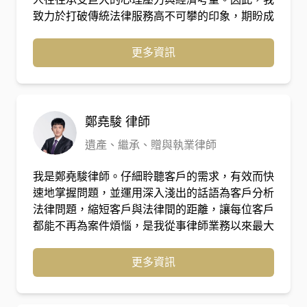
致力於打破傳統法律服務高不可攀的印象，期盼成
為您最安心的後盾：「法律應該保護懂法律的人，
更應該保護願意尋求幫助的人。」 ⚖️ 核心專業與
更多資訊
服務優勢 深耕民生案件與跨領域整合：專注處理
與生活息息相關的車禍事故、消費糾紛、債務處理
及家事婚姻案件。我們具備跨領域的專業能力與視
野，能全面評估案件風險。 彈性化法律方案：提
鄭堯駿
律師
供訴狀代撰、階段性委任等多元選擇，確保在您的
遺產、繼承、贈與執業律師
預算範圍內，為您爭取到最有利的結果。 白話法
律推廣：創立擁有逾 7 萬名粉絲的自媒體品牌
我是鄭堯駿律師。仔細聆聽客戶的需求，有效而快
「法律易開冠」，用最淺顯易懂的方式，為大眾解
速地掌握問題，並運用深入淺出的話語為客戶分析
答生活中的法律疑難雜症。 📰 媒體報導與公開見
法律問題，縮短客戶與法律間的距離，讓每位客戶
證 除了法庭實戰，我也經常受邀參與各大媒體專
都能不再為案件煩惱，是我從事律師業務以來最大
訪與節目，提供客觀專業的法律解析： 媒體專訪
的動力。 讓每個案件不單只是追求勝訴判決，而
與時事評論：《工商時報》獨家專訪（主打彈性法
是能站在當事人的角度，釜底抽薪地解決問題，這
更多資訊
律服務與民生案件）、TVBS 新聞台（重大車禍與
是我所秉持的理念。
社會案件刑責剖析）。 知名節目合作律師：LINE
TODAY《視在哈Law》、中國信託銀行《你理財