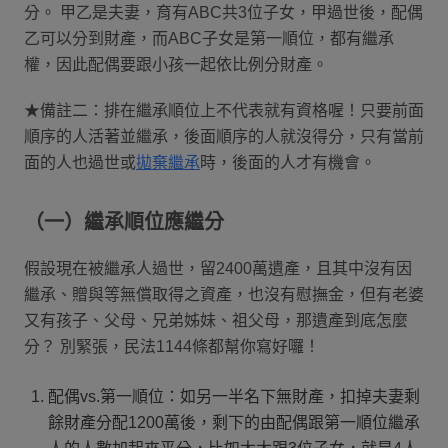
分。 甲乙是夫妻，育有ABC共3位子女，甲過世後，配偶
乙可以分到財產，而ABC子女是第一順位，都有繼承
權，因此配偶要跟小孩一起依比例分財產。
★備註二：排在繼承順位上不代表就有資格喔！只要前面
順序的人活著並繼承，後面順序的人就沒得分，只有當前
面的人也過世或
拋棄繼承
時，後面的人才有機會。
（一）繼承順位應繼分
假設現在被繼承人過世，留2400萬遺產，且其中沒有因
繼承、贈與等無償取得之資產，也沒有慰撫金，但有老婆
又有孩子、父母、兄弟姊妹、祖父母，那遺產到底怎麼
分？ 別緊張，民法1144條都幫你寫好囉！
配偶vs.第一順位：如另一半名下無財產，扣掉夫妻剩
餘財產分配1200萬後，剩下的由配偶跟第一順位繼承