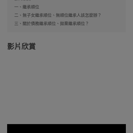
一、繼承順位
二、無子女繼承順位、無順位繼承人該怎麼辦？
三、關於債務繼承順位、拋棄繼承順位？
影片欣賞