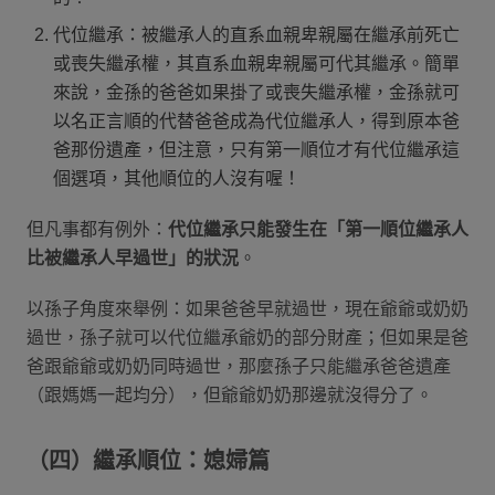
代位繼承：被繼承人的直系血親卑親屬在繼承前死亡
或喪失繼承權，其直系血親卑親屬可代其繼承。簡單
來說，金孫的爸爸如果掛了或喪失繼承權，金孫就可
以名正言順的代替爸爸成為代位繼承人，得到原本爸
爸那份遺產，但注意，只有第一順位才有代位繼承這
個選項，其他順位的人沒有喔！
但凡事都有例外：
代位繼承只能發生在「第一順位繼承人
比被繼承人早過世」的狀況
。
以孫子角度來舉例：如果爸爸早就過世，現在爺爺或奶奶
過世，孫子就可以代位繼承爺奶的部分財產；但如果是爸
爸跟爺爺或奶奶同時過世，那麼孫子只能繼承爸爸遺產
（跟媽媽一起均分），但爺爺奶奶那邊就沒得分了。
（四）繼承順位：媳婦篇