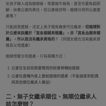
女孩子嫁人成為媳婦後，常要做牛做馬，甚至也要負起照
顧、扶養公婆的責任，但公婆過世時，媳婦分得到公婆遺
產嗎？
只能說很遺憾，法定上孫子還有機會代位繼承，
但媳婦對
於公婆來說屬於「直系姻親卑親屬」，非「直系血親卑親
屬」，所以是沒有繼承資格的！
（同理女婿也沒有繼承資
格岳父母遺產）
媳婦想要分到遺產，只有兩種方式：
公婆在生前就將要贈與的財產移轉給媳婦
公婆在遺囑內寫上要給媳婦的遺產（不能損害到配偶
與其他順位繼承人權益）
二、無子女繼承順位、無順位繼承人
該怎麼辦？