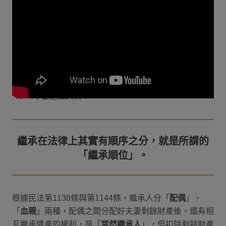
一、繼承順位
「繼承」是人生中必定會遇到的人生環節，即便看淡生離
死別，在法律上只要有親人，就可能會面臨到繼承問題。
但你以為長輩夠有錢，離世後所有的晚輩都可以分到一杯
羹嗎？
NO~~不要這麼天真！
繼承在法律上其實有順序之分，就是所謂的
根據民法第1138條與第1144條，繼承人分「
配偶
」、
「
血親
」兩種，配偶之間分配好夫妻剩餘財產後，還有相
互繼承遺產的權利，是「
當然繼承人
」，但扣除剩餘財產