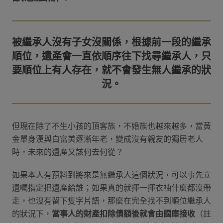
被繼承人沒有子女沒關係，根據前一段的繼承
順位，遺產會一直依順序往下找尋繼承人，只
要順位上有人存在，就不會發生無人繼承的狀
但現在除了不生小孩的頂客族，不婚族也越來越多，當黃
金單身漢與白富美逐漸年老，變成沒有親友的獨居老人
時，未來的遺產又該何去何從？
如果本人有預料到將來是無繼承人這個狀況，可以事先立
遺囑指定把遺產給誰；如果真的就揮一揮衣袖什麼都沒帶
走，也沒有留下隻字片語，那麼在完全找不到順位繼承人
的狀況下，
當事人的財產扣除債額後就會由國庫接收
（註