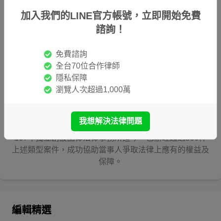
加入我們的LINE官方帳號，立即開始免費
諮詢！
免費諮詢
全台70位合作律師
雷皓明律師
隱私保障
瀏覽人次超過1,000萬
民國100年考取律師資格後，在臺灣、北京、上海、新加
坡及香港從事法律實務工作，主要處理公司組織架構、勞
僱關係及仲裁程序，執業以來經手超過百間上市、未上市
我想解決法律問題
公司之相關爭議。訴訟方面擅長處理家事及繼承案件，自
107年獨立創設喆律法律事務所迄今，已辦理超過500件
上述類型案件，成功協助當事人爭取法律上應有的權益及
保障。
編輯精選